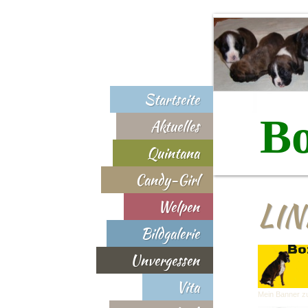
Startseite
Bo
Aktuelles
Quintana
Candy-Girl
LI
Welpen
Bildgalerie
Unvergessen
Vita
Mein Banner 